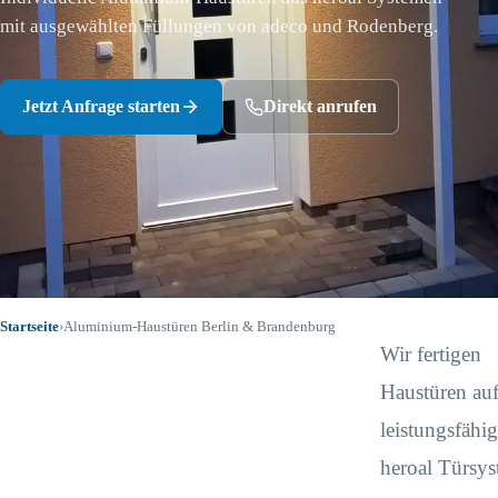
mit ausgewählten Füllungen von adeco und Rodenberg.
Jetzt Anfrage starten
Direkt anrufen
Startseite
›
Aluminium-Haustüren Berlin & Brandenburg
Wir fertigen
Haustüren auf
leistungsfähig
heroal Türsys