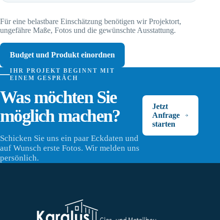
Für eine belastbare Einschätzung benötigen wir Projektort,
ungefähre Maße, Fotos und die gewünschte Ausstattung.
Budget und Produkt einordnen
IHR PROJEKT BEGINNT MIT
EINEM GESPRÄCH
Was möchten Sie
Jetzt
möglich machen?
Anfrage
starten
Schicken Sie uns ein paar Eckdaten und
auf Wunsch erste Fotos. Wir melden uns
persönlich.