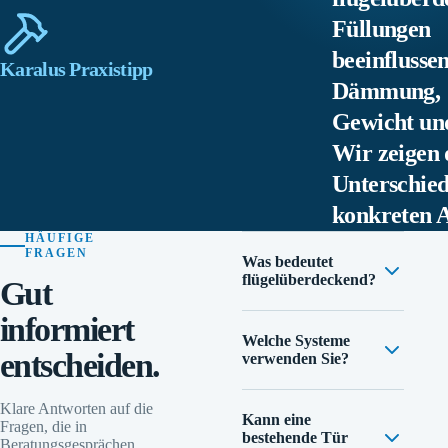
Füllungen
beeinflusse
Karalus Praxistipp
Dämmung,
Gewicht und
Wir zeigen 
Unterschie
konkreten 
HÄUFIGE
FRAGEN
Was bedeutet
flügelüberdeckend?
Gut
informiert
Welche Systeme
entscheiden.
verwenden Sie?
Klare Antworten auf die
Kann eine
Fragen, die in
bestehende Tür
Beratungsgesprächen