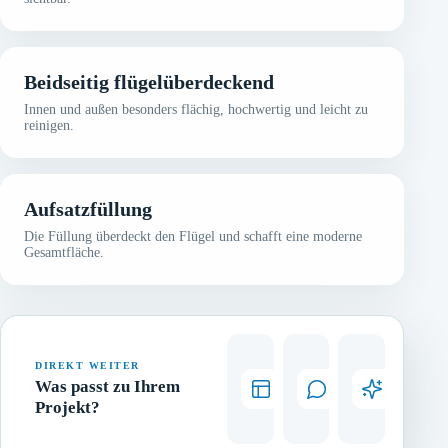
Beidseitig flügelüberdeckend
Innen und außen besonders flächig, hochwertig und leicht zu
reinigen.
Aufsatzfüllung
Die Füllung überdeckt den Flügel und schafft eine moderne
Gesamtfläche.
Aluminiumfenster
Haustürberatun
Refere
DIREKT WEITER
Passende
Füllungsarten
Ausgeführt
Was passt zu Ihrem
Elemente
und
Arbeiten
in
Ausstattung
aus
Projekt?
gemeinsamer
persönlich
der
Gestaltung.
vergleichen.
Region.